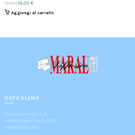
16,00
€
19,80
€
Aggiungi al carrello
DOVE SIAMO
Zona Industriale- P.I.P
via delle Maestranze, 7/9/11
CORRIDONIA (MC)