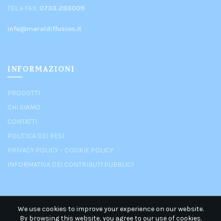
TEL e FAX:
0733.283009
info@maraldiffusion.it
INFORMAZIONI
PRODOTTI
CHI SIAMO
CONTATTI
POLITICA DEI RESI
PRIVACY POLICY
–
COOKIE POLICY
INFORMATIVA DEI CONTRIBUTI PUBBLICI
We use cookies to improve your experience on our website.
By browsing this website, you agree to our use of cookies.