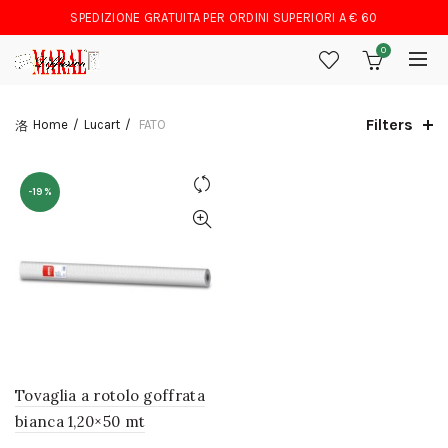
SPEDIZIONE GRATUITA PER ORDINI SUPERIORI A € 60
0
Filters
Home
Lucart
FATO
-19%
Tovaglia a rotolo goffrata
bianca 1,20×50 mt