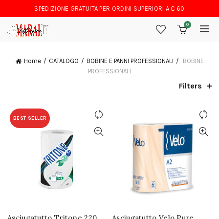
SPEDIZIONE GRATUITA PER ORDINI SUPERIORI A € 60
0
Home
CATALOGO
BOBINE E PANNI PROFESSIONALI
BOBINE
PROFESSIONALI
Filters
BEST SELLER
Asciugatutto Tritone 220
Asciugatutto Velo Pure