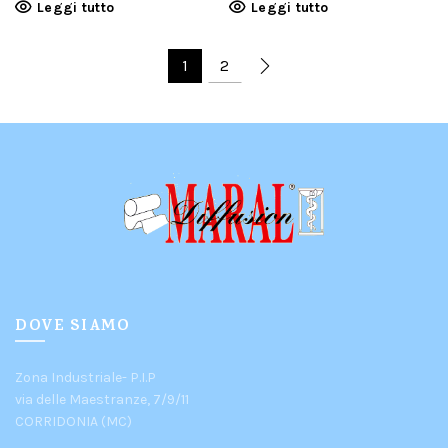
Leggi tutto
Leggi tutto
1
2
DOVE SIAMO
Zona Industriale- P.I.P
via delle Maestranze, 7/9/11
CORRIDONIA (MC)