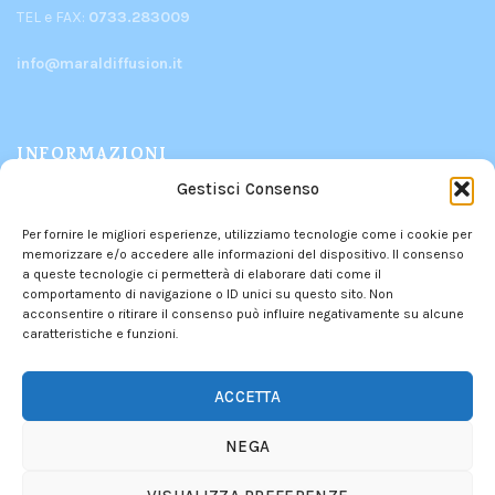
TEL e FAX:
0733.283009
info@maraldiffusion.it
INFORMAZIONI
Gestisci Consenso
PRODOTTI
Per fornire le migliori esperienze, utilizziamo tecnologie come i cookie per
CHI SIAMO
memorizzare e/o accedere alle informazioni del dispositivo. Il consenso
CONTATTI
a queste tecnologie ci permetterà di elaborare dati come il
comportamento di navigazione o ID unici su questo sito. Non
POLITICA DEI RESI
acconsentire o ritirare il consenso può influire negativamente su alcune
caratteristiche e funzioni.
PRIVACY POLICY
–
COOKIE POLICY
INFORMATIVA DEI CONTRIBUTI PUBBLICI
ACCETTA
NEGA
We use cookies to improve your experience on our website.
By browsing this website, you agree to our use of cookies.