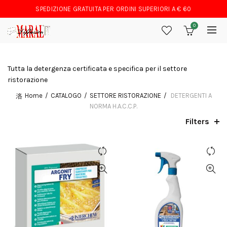
SPEDIZIONE GRATUITA PER ORDINI SUPERIORI A € 60
0
Tutta la detergenza certificata e specifica per il settore
ristorazione
Home
CATALOGO
SETTORE RISTORAZIONE
DETERGENTI A
NORMA H.A.C.C.P.
Filters