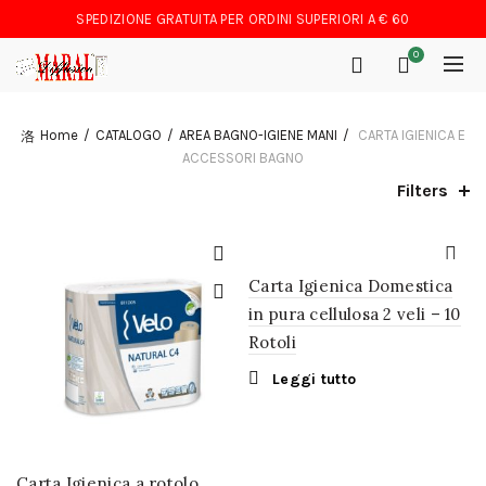
SPEDIZIONE GRATUITA PER ORDINI SUPERIORI A € 60
0
Home
CATALOGO
AREA BAGNO-IGIENE MANI
CARTA IGIENICA E
ACCESSORI BAGNO
Filters
Carta Igienica Domestica
in pura cellulosa 2 veli – 10
Rotoli
Leggi tutto
Carta Igienica a rotolo