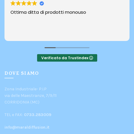
Ottima ditta di prodotti monouso
Verificato da Trustindex
DOVE SIAMO
Zona Industriale- P.I.P
via delle Maestranze, 7/9/11
CORRIDONIA (MC)
TEL e FAX:
0733.283009
info@maraldiffusion.it